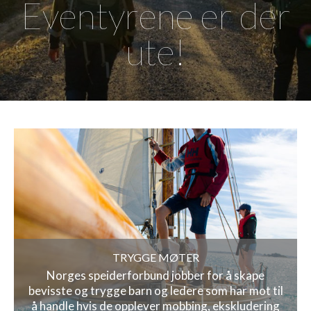
Eventyrene er der
ute!
TRYGGE MØTER
Norges speiderforbund jobber for å skape
bevisste og trygge barn og ledere som har mot til
å handle hvis de opplever mobbing, ekskludering