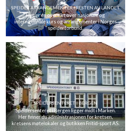
SPEIDER ARRANGEMENTER I RESTEN AV LANDET
Her er en oversikt over nasjonale og
internasjonale kurs og arrangementer i Norges
speiderforbund.
SPEIDERSENTERET I BERGEN
Speidersenteret i Bergen ligger midt i Marken.
Her finner du administrasjonen for kretsen,
kretsens møtelokaler og butikken Fritid-sport AS.