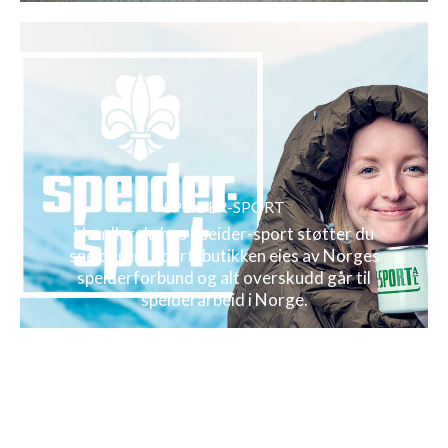
SPEIDER-SPORT
Handler du hos Speider-sport støtter du
speideren! Sportsbutikken eies av Norges
speiderforbund og alt overskudd går til
speiderarbeid i Norge.