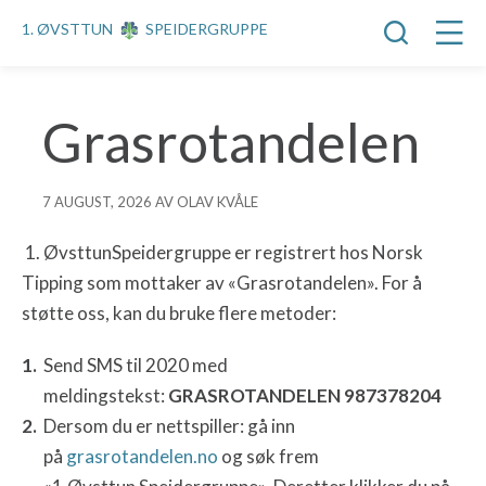
1. ØVSTTUN
SPEIDERGRUPPE
Grasrotandelen
7 AUGUST, 2026 AV OLAV KVÅLE
1.
Øvsttun
Speidergruppe er registrert hos Norsk
Tipping som mottaker av «Grasrotandelen». For å
støtte oss, kan du bruke flere metoder:
Send SMS til 2020 med
meldingstekst:
GRASROTANDELEN
987378204
Dersom du er
nettspiller
: gå inn
på
grasrotandelen.no
og søk frem