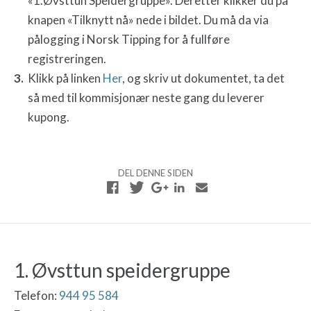
«
1
.Øvsttun
Speidergruppe
». Deretter klikker du på
knapen «Tilknytt nå» nede i bildet. Du må da via
pålogging i Norsk Tipping for å fullføre
registreringen.
Klikk på linken
Her
,
og skriv ut dokumentet, ta det
så med til kommisjonær neste gang du leverer
kupong.
DEL DENNE SIDEN
1. Øvsttun speidergruppe
Telefon:
944 95 584